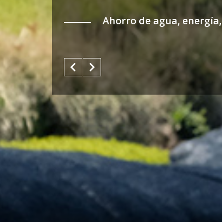
Ahorro de agua, energía,
keyboard_arrow_left
keyboard_arrow_right